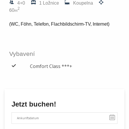
4+0
1 Ložnice
Koupelna
2
60
m
(WC, Föhn, Telefon, Flachbildschirm-TV, Internet)
Vybavení
Comfort Class ***+
Jetzt buchen!