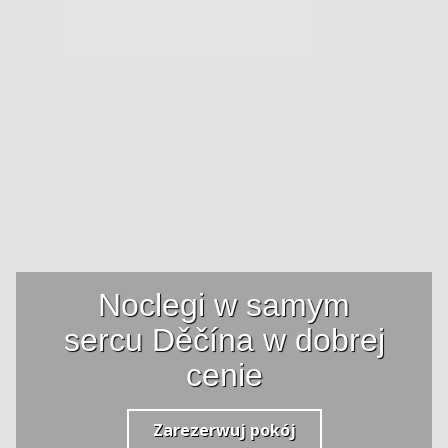
Noclegi w samym
sercu Děčína w dobrej
cenie
Zarezerwuj pokój