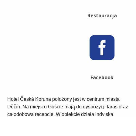
Restauracja
Facebook
Hotel Česká Koruna położony jest w centrum miasta
Děčín. Na miejscu Goście mają do dyspozycji taras oraz
całodobową recepcję. W obiekcie działa indyjska
restauracja. Hotel zapewnia bezpłatne WiFi. W
pokojach i apartamentach obowiązuje zakaz palenia.